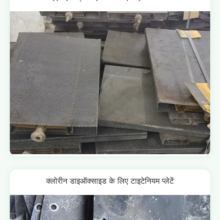
क्लोरीन डाइऑक्साइड के लिए टाइटेनियम प्लेटें