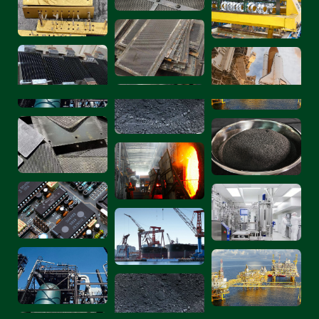
1, क्षारीय इलेक्ट्रोलाइजर में उच्च और स्थिर हाइड्रोजन उत्पादन की
गति, 200,000 घंटे तक सेवा जीवन, बड़े पैमाने पर हाइड्रोजन
उत्पादन के लिए उपयुक्त, कम लागत है।
2, पेम इलेक्ट्रोलाइज़र: सबसे तेज़ स्टार्ट-अप समय। चूँकि यह
अत्यधिक अम्लीय और ऑक्सीकरणकारी वातावरण में काम करता है,
इसलिए इस प्रकार के हाइड्रोजन उत्पादन उपकरण को इरिडियम,
प्लैटिनम और टाइटेनियम जैसी कीमती धातुओं पर निर्भर रहना पड़ता
है। इसकी हाइड्रोजन उत्पादन लागत तीनों में सबसे ज़्यादा है।
इसलिए, यह छोटे अनुप्रयोगों के लिए अधिक उपयुक्त है जहाँ त्वरित
प्रतिक्रिया की आवश्यकता होती है।
3. सोइक इलेक्ट्रोलाइज़र: इसे उच्च तापमान पर काम करना पड़ता
है। हालाँकि हाइड्रोजन उत्पादन के लिए इसकी ऊर्जा खपत सबसे कम
है, लेकिन इसकी हाइड्रोजन उत्पादन गति और सेवा जीवन क्षारीय
इलेक्ट्रोलाइज़र जितना अच्छा नहीं है। इसका निवेश और रखरखाव
लागत भी अपेक्षाकृत अधिक है। इसलिए, यह व्यावसायिक अनुप्रयोगों
के लिए उपयुक्त नहीं है।
क्योंकि कोर के रूप में pem इलेक्ट्रोलाइजर का उपयोग करने वाले