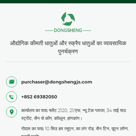
हाइड्रोजन उत्पादन उपकरण छोटे, हल्के होते हैं, और इसके कीमती
धातु भागों में उच्च रीसाइक्लिंग मूल्य होता है, इसलिए
DONGSHENG इस प्रकार के उपकरणों के लिए अनुकूलित
पेशेवर रीसाइक्लिंग समाधान प्रदान कर सकता है।
औद्योगिक कीमती धातुओं और स्क्रैप धातुओं का व्यावसायिक
पुनर्चक्रण
purchaser@dongshengjs.com
+852 69382050
कार्यालय का पता:
फ्लैट 2120, 21/एफ, न्यू टेक प्लाजा, 34 ताई याउ
स्ट्रीट, सैन पो कोंग, कॉव्लून, हांगकांग।
गोदाम का पता:
10 सिउ हम त्सुएन, का लंग रोड, सैन टिन, यूएन लॉन्ग,