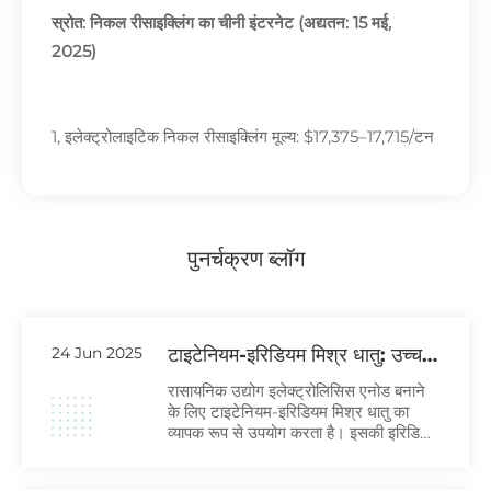
स्रोत: निकल रीसाइक्लिंग का चीनी इंटरनेट (अद्यतन: 15 मई,
2025)
1, इलेक्ट्रोलाइटिक निकल रीसाइक्लिंग मूल्य: $17,375–17,715/टन
(34.7 डॉलर की वृद्धि)
2, जिनचुआन निकल रीसाइक्लिंग मूल्य: $17,653–17,715/टन
(34.7 डॉलर की वृद्धि)
पुनर्चक्रण
ब्लॉग
3, आयातित निकल रीसाइक्लिंग मूल्य: $17,375–17,451/टन (34.7
डॉलर की वृद्धि)
24 Jun 2025
टाइटेनियम-इरिडियम मिश्र धातु: उच्च
तापमान वाले औद्योगिक उपकरणों के लिए
रासायनिक उद्योग इलेक्ट्रोलिसिस एनोड बनाने
4, निकल पेलेट्स रीसाइक्लिंग मूल्य: $17,306–17,354/टन
आवश्यक
के लिए टाइटेनियम-इरिडियम मिश्र धातु का
(41.67 डॉलर की वृद्धि)
व्यापक रूप से उपयोग करता है। इसकी इरिडियम
कोटिंग 80°C पर अत्यंत कम संक्षारण दर
(0.003 मिमी/वर्ष से कम) प्रदर्शित करती है।
दैनिक अद्यतन निकल रीसाइक्लिंग कीमतों के लिए हमारे ईमेल की