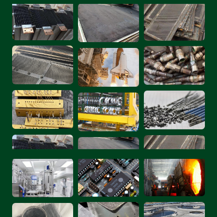
रीसाइक्लिंग का समृद्ध अनुभव है—प्रतिस्पर्धी कीमतों के लिए ईमेल/
फ़ोन पर हमारे खरीदारों से संपर्क करें।
क्लोर-क्षार उद्योग की दो मुख्य श्रेणियाँ
1. क्लोरीन आधारित: जल उपचार, कागज/लुगदी, अकार्बनिक रसायन,
मध्यवर्ती, कार्बनिक रसायन, विनाइल, आदि।
2. क्षार-आधारित: कागज/लुगदी, साबुन/डिटर्जेंट, कार्बनिक रसायन,
वस्त्र, एल्यूमिना, अकार्बनिक रसायन, जल उपचार, आदि।
निकल रीसाइक्लिंग कंपनियों ने शीर्ष वैश्विक क्लोर-
क्षार उद्योग कंपनियों को संकलित किया
प्रमुख कंपनियां: ओलिन कॉर्पोरेशन (यूएसए), टाटा केमिकल्स लिमिटेड
(भारत), तोसोह कॉर्पोरेशन (जापान), ऑक्सिडेंटल पेट्रोलियम (यूएसए),
झिंजियांग झोंगताई केमिकल कंपनी (चीन), एजीसी इंक (जापान),
इनोविन (यूके), फॉर्मोसा प्लास्टिक कॉर्पोरेशन (ताइवान, चीन), हनव्हा