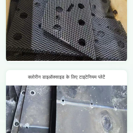
क्लोरीन डाइऑक्साइड के लिए टाइटेनियम प्लेटें