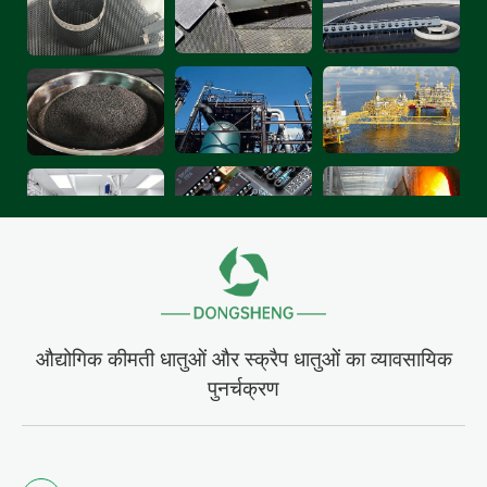
सॉल्यूशंस (दक्षिण कोरिया), अक्जोनोबेल एनवी (नीदरलैंड)।
क्लोर-क्षार उद्योग में निकल मिश्र धातु भागों का
सारांश
1. इलेक्ट्रोलाइजर भाग: निकल मिश्र धातु इलेक्ट्रोड, आयन-झिल्ली
कोटिंग्स (
कीमती धातु रीसाइक्लिंग कंपनियों
का मुख्य फोकस)
2. पाइप और वाल्व: निकल मिश्र धातु पाइप, जंग प्रतिरोधी वाल्व
3. रिएक्टर और हीट एक्सचेंजर्स: निकल मिश्र धातु अस्तर/पूर्ण
संरचनाएं
औद्योगिक कीमती धातुओं और स्क्रैप धातुओं का व्यावसायिक
4. सहायक उपकरण: निकल मिश्रधातु से बने पंप भाग
पुनर्चक्रण