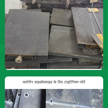
क्लोरीन डाइऑक्साइड के लिए टाइटेनियम प्लेटें