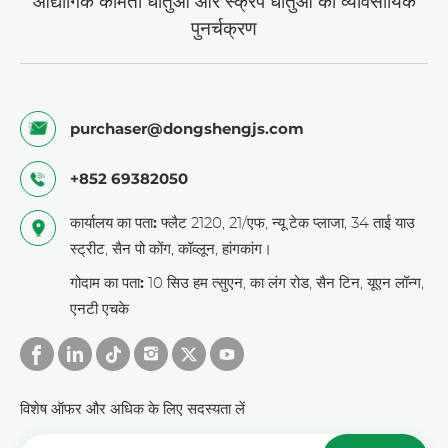
औद्योगिक कीमती धातुओं और स्क्रैप धातुओं का व्यावसायिक
पुनर्चक्रण
purchaser@dongshengjs.com
+852 69382050
कार्यालय का पता:
फ्लैट 2120, 21/एफ, न्यू टेक प्लाजा, 34 ताई याउ
स्ट्रीट, सैन पो कोंग, कॉव्लून, हांगकांग।
गोदाम का पता:
10 सिउ हम त्सुएन, का लंग रोड, सैन टिन, यूएन लॉन्ग,
एनटी एचके
विशेष ऑफर और अधिक के लिए सदस्यता लें