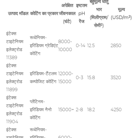
बहुमूल्य धातु
अपेक्षित
इष्टतम
भार
मूल्य
उत्पाद मॉडल
कोटिंग का प्रकार
जीवनकाल
pH
(मिलीग्राम/
(USD/m²)
(घंटे)
रेंज
सेमी²)
इंटेक्स
रूथेनियम-
टाइटेनियम
8000-
इरिडियम ग्रेडिएंट
0-14
12.5
2850
इलेक्ट्रोड
10000
कोटिंग
11389
इंटेक्स
टाइटेनियम
इरिडियम-टैंटलम
12000-
0-3
15.8
3520
इलेक्ट्रोड
कम्पोजिट कोटिंग
15000
11899
इंटेक्स
प्लैटिनम-
टाइटेनियम
इरिडियम नैनो
15000+
2-8
18.2
4250
इलेक्ट्रोड
कोटिंग
11904
इंटेक्स
रूथेनियम-
टाइटेनियम
इरिडियम-
6000-