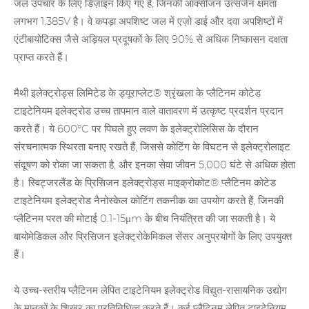
जल उपचार के लिए डिज़ाइन किए गए हैं, जिनकी ऑक्सीजन उत्सर्जन क्षमता
लगभग 1.385V है। वे कपड़ा अपशिष्ट जल में एज़ो डाई और दवा अपशिष्टों में
एंटीबायोटिक्स जैसे अड़ियल प्रदूषकों के लिए 90% से अधिक निष्कासन दक्षता
प्राप्त करते हैं।
मैथी इलेक्ट्रोड्स लिमिटेड के ड्यूराप्लेट® श्रृंखला के प्लैटिनम कोटेड
टाइटेनियम इलेक्ट्रोड उच्च तापमान वाले वातावरण में उत्कृष्ट प्रदर्शन प्रदान
करते हैं। ये 600°C पर पिघले हुए लवण के इलेक्ट्रोलिसिस के दौरान
संरचनात्मक स्थिरता बनाए रखते हैं, जिससे कोटिंग के विघटन से इलेक्ट्रोलाइट
संदूषण को रोका जा सकता है, और इनका सेवा जीवन 5,000 घंटे से अधिक होता
है। स्विट्जरलैंड के प्रिसिजन इलेक्ट्रोड्स माइक्रोकोट® प्लैटिनम कोटेड
टाइटेनियम इलेक्ट्रोड नैनोस्केल कोटिंग तकनीक का उपयोग करते हैं, जिनकी
प्लैटिनम परत की मोटाई 0.1-15μm के बीच नियंत्रित की जा सकती है। ये
बायोमेडिकल और प्रिसिजन इलेक्ट्रोकेमिकल सेंसर अनुप्रयोगों के लिए उपयुक्त
हैं।
ये उच्च-स्तरीय प्लैटिनम लेपित टाइटेनियम इलेक्ट्रोड विद्युत-रासायनिक उद्योग
के मानकों के शिखर का प्रतिनिधित्व करते हैं। कई प्लैटिनम लेपित
टाइटेनियम