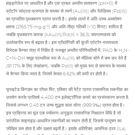
हाइड्रोजेल पर आधारित है और एक प्रबल अम्लीय वातावरण (pH=0) में
प्रोटॉन सांद्रता प्रवणता के माध्यम से स्वर्ण (Au(III)) और पैलेडियम (Pd(II))
का प्रपातित पृथक्करण प्राप्त करती है। इसके लाभों में अति-उच्च अवशोषण
क्षमता (2165.75 mg·g⁻¹) और अति-तीव्र गतिकी (<10 मिनट) शामिल हैं,
जबकि पृथक्करण कारक (kAu(III)/Pd(II) = 36.5) चयनात्मकता को
उल्लेखनीय रूप से बढ़ाता है। इस प्रौद्योगिकी की कुंजी प्रोटॉन-मध्यस्थता
विभेदक कैप्चर तंत्र में निहित है: मजबूत अम्लीय परिस्थितियों में, PAO के H₂N-
C=N-OH समूह प्राथमिक रूप से Au(III) को मौलिक सोने में कम कर देते हैं
(91.17% के लिए लेखांकन), जबकि Pd(II) को मुख्य रूप से समन्वय के माध्यम
से कैप्चर किया जाता है, जिसमें केवल 6.62% की कमी दर होती है।
यूनाइटेड किंगडम का रॉयल मिंट, एक्सिर की पेटेंट प्राप्त रासायनिक तकनीक का
उपयोग करके प्रतिवर्ष 4,400 टन इलेक्ट्रॉनिक कचरे का प्रसंस्करण करता है,
जिससे लगभग 0.45 टन उच्च शुद्धता वाला सोना (999.9‰) प्राप्त होता है।
इस प्रक्रिया का मूल एक पर्यावरण-अनुकूल रासायनिक निक्षालन विधि है जो
पारंपरिक साइनाइड-आधारित तकनीकों का स्थान लेती है, जिससे प्रदूषण का
जोखिम कम होता है और दक्षता बढ़ती है। इसके अतिरिक्त, आयनिक द्रव (ILs)