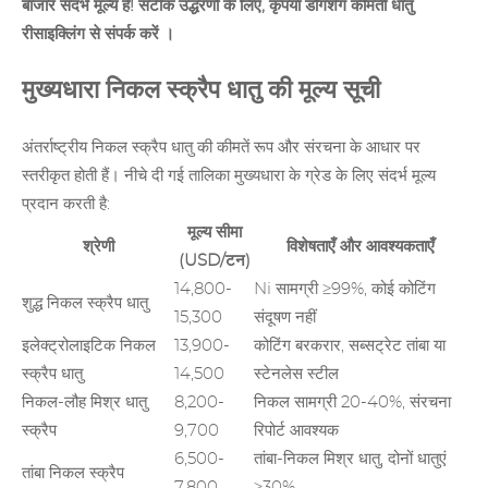
बाजार संदर्भ मूल्य हैं! सटीक उद्धरणों के लिए, कृपया डोंगशेंग
कीमती धातु
रीसाइक्लिंग से
संपर्क करें ।
मुख्यधारा निकल स्क्रैप धातु की मूल्य सूची
अंतर्राष्ट्रीय निकल स्क्रैप धातु की कीमतें रूप और संरचना के आधार पर
स्तरीकृत होती हैं। नीचे दी गई तालिका मुख्यधारा के ग्रेड के लिए संदर्भ मूल्य
प्रदान करती है:
मूल्य सीमा
श्रेणी
विशेषताएँ और आवश्यकताएँ
(USD/टन)
14,800-
Ni सामग्री ≥99%, कोई कोटिंग
शुद्ध निकल स्क्रैप धातु
15,300
संदूषण नहीं
इलेक्ट्रोलाइटिक निकल
13,900-
कोटिंग बरकरार, सब्सट्रेट तांबा या
स्क्रैप धातु
14,500
स्टेनलेस स्टील
निकल-लौह मिश्र धातु
8,200-
निकल सामग्री 20-40%, संरचना
स्क्रैप
9,700
रिपोर्ट आवश्यक
6,500-
तांबा-निकल मिश्र धातु, दोनों धातुएं
तांबा निकल स्क्रैप
7,800
≥30%