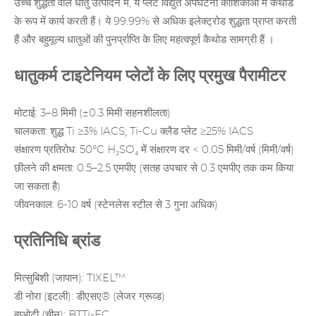
उच्च शुद्धता वाले धातु उत्पादन में, ये प्लेटें विद्युत अपघटनी कोशिकाओं में कैथोड
के रूप में कार्य करती हैं। ये 99.99% से अधिक इलेक्ट्रोड शुद्धता प्राप्त करती
हैं और
बहुमूल्य धातुओं की पुनर्प्राप्ति
के लिए महत्वपूर्ण कैथोड सामग्री हैं ।
धातुकर्म टाइटेनियम प्लेटों के लिए प्रमुख पैरामीटर
मोटाई: 3–8 मिमी (±0.3 मिमी सहनशीलता)
चालकता: शुद्ध Ti ≥3% IACS; Ti-Cu क्लैड प्लेट ≥25% IACS
संक्षारण प्रतिरोध: 50°C H₂SO₄ में संक्षारण दर < 0.05 मिमी/वर्ष (मिमी/वर्ष)
छीलने की क्षमता: 0.5–2.5 एमपीए (सतह उपचार से 0.3 एमपीए तक कम किया
जा सकता है)
जीवनकाल: 6-10 वर्ष (स्टेनलेस स्टील से 3 गुना अधिक)
प्रतिनिधि ब्रांड
मित्सुबिशी (जापान): TIXEL™
डी नोरा (इटली):
डीएसए®
(लेजर ग्रूव्ड)
बाओटी (चीन): BTTi-EC