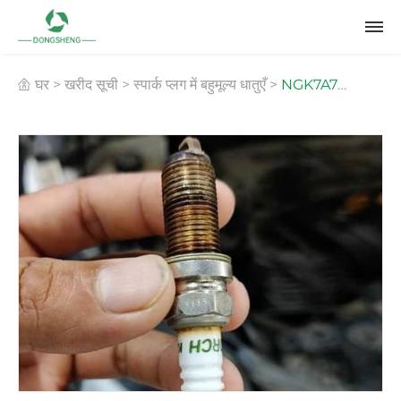
घर
>
खरीद सूची
>
स्पार्क प्लग में बहुमूल्य धातुएँ
>
NGK7A7
इरिडियम-प्लेटिनम स्पार्क प्लग रीसाइक्लिंग