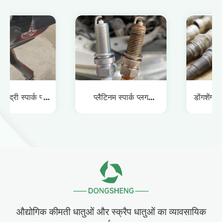
लग
प्लैटिनम स्पार्क प्लग
डोंगशेंग एविएशन स्पार्क प्ल
रीसाइक्लिंग
रीसाइक्लिंग
औद्योगिक कीमती धातुओं और स्क्रैप धातुओं का व्यावसायिक